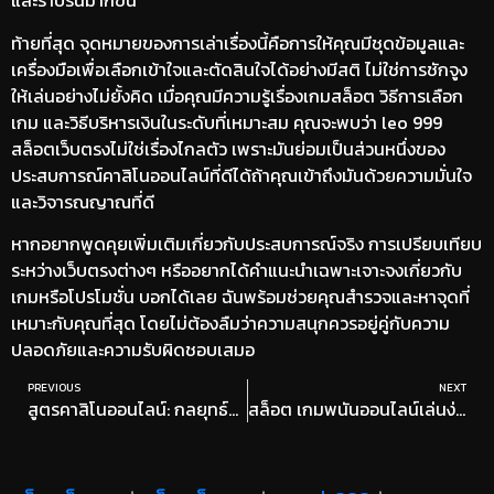
และราบรื่นมากขึ้น
ท้ายที่สุด จุดหมายของการเล่าเรื่องนี้คือการให้คุณมีชุดข้อมูลและ
เครื่องมือเพื่อเลือกเข้าใจและตัดสินใจได้อย่างมีสติ ไม่ใช่การชักจูง
ให้เล่นอย่างไม่ยั้งคิด เมื่อคุณมีความรู้เรื่องเกมสล็อต วิธีการเลือก
เกม และวิธีบริหารเงินในระดับที่เหมาะสม คุณจะพบว่า leo 999
สล็อตเว็บตรงไม่ใช่เรื่องไกลตัว เพราะมันย่อมเป็นส่วนหนึ่งของ
ประสบการณ์คาสิโนออนไลน์ที่ดีได้ถ้าคุณเข้าถึงมันด้วยความมั่นใจ
และวิจารณญาณที่ดี
หากอยากพูดคุยเพิ่มเติมเกี่ยวกับประสบการณ์จริง การเปรียบเทียบ
ระหว่างเว็บตรงต่างๆ หรืออยากได้คำแนะนำเฉพาะเจาะจงเกี่ยวกับ
เกมหรือโปรโมชั่น บอกได้เลย ฉันพร้อมช่วยคุณสำรวจและหาจุดที่
เหมาะกับคุณที่สุด โดยไม่ต้องลืมว่าความสนุกควรอยู่คู่กับความ
ปลอดภัยและความรับผิดชอบเสมอ
PREVIOUS
NEXT
สูตรคาสิโนออนไลน์: กลยุทธ์และวิธีคิดเล่นอย่างคุ้มค่า
สล็อต เกมพนันออนไลน์เล่นง่ายบนมือถือ และคอมพิวเตอร์ 24 ชั่วโมง