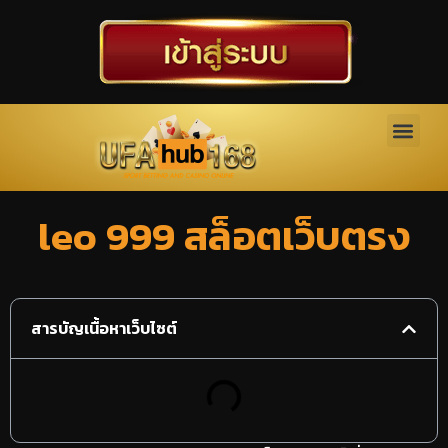
โปรโมชั่น
คาสิโนออนไล
เกมส์ออนไล
ฝาก-ถอน
leo 999 สล็อตเว็บตรง
สารบัญเนื้อหาเว็บไซต์