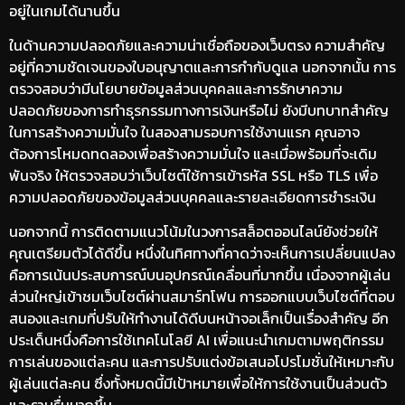
อยู่ในเกมได้นานขึ้น
ในด้านความปลอดภัยและความน่าเชื่อถือของเว็บตรง ความสำคัญ
อยู่ที่ความชัดเจนของใบอนุญาตและการกำกับดูแล นอกจากนั้น การ
ตรวจสอบว่ามีนโยบายข้อมูลส่วนบุคคลและการรักษาความ
ปลอดภัยของการทำธุรกรรมทางการเงินหรือไม่ ยังมีบทบาทสำคัญ
ในการสร้างความมั่นใจ ในสองสามรอบการใช้งานแรก คุณอาจ
ต้องการโหมดทดลองเพื่อสร้างความมั่นใจ และเมื่อพร้อมที่จะเดิม
พันจริง ให้ตรวจสอบว่าเว็บไซต์ใช้การเข้ารหัส SSL หรือ TLS เพื่อ
ความปลอดภัยของข้อมูลส่วนบุคคลและรายละเอียดการชำระเงิน
นอกจากนี้ การติดตามแนวโน้มในวงการสล็อตออนไลน์ยังช่วยให้
คุณเตรียมตัวได้ดีขึ้น หนึ่งในทิศทางที่คาดว่าจะเห็นการเปลี่ยนแปลง
คือการเน้นประสบการณ์บนอุปกรณ์เคลื่อนที่มากขึ้น เนื่องจากผู้เล่น
ส่วนใหญ่เข้าชมเว็บไซต์ผ่านสมาร์ทโฟน การออกแบบเว็บไซต์ที่ตอบ
สนองและเกมที่ปรับให้ทำงานได้ดีบนหน้าจอเล็กเป็นเรื่องสำคัญ อีก
ประเด็นหนึ่งคือการใช้เทคโนโลยี AI เพื่อแนะนำเกมตามพฤติกรรม
การเล่นของแต่ละคน และการปรับแต่งข้อเสนอโปรโมชั่นให้เหมาะกับ
ผู้เล่นแต่ละคน ซึ่งทั้งหมดนี้มีเป้าหมายเพื่อให้การใช้งานเป็นส่วนตัว