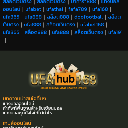
สล็อตเว็บตรง
｜
สล็อตเว็บตรง
｜
บาคาร่า888
｜
แทงบอล
ออนไลน์
｜
ufabet
｜
ufathai
｜
fafa789
｜
ufa168
｜
ufa365
｜
ufa888
｜
สล็อต888
｜
doofootball
｜
สล็อต
เว็บตรง
｜
ufa888
｜
สล็อตเว็บตรง
｜
ufabet168
｜
ufa365
｜
สล็อต888
｜
ufa888
｜
สล็อตเว็บตรง
｜
ufa191
｜
บทความน่าสนใจอื่นๆ
แทงบอลออนไลน์
คำศัพท์พื้นฐานสำหรับเซียนบอล
แทงบอลชุดยังไงให้ได้กำไร
เกมส์ออนไลน์
เกมส์บาคาร่า ออนไลน์