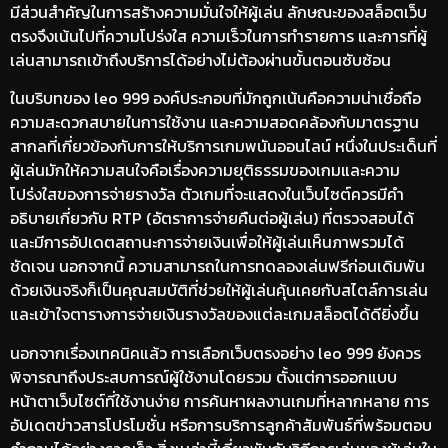
มีส่วนสำคัญในการสร้างความมั่นใจให้ผู้เล่น ลักษณะของสล็อตเว็บ
ตรงจึงเน้นไปที่ความโปร่งใส ความเร็วในการทำรายการ และการที่ผู้
เล่นสามารถเข้าถึงบริการได้อย่างไม่ต้องผ่านขั้นตอนซับซ้อน
ในบริบทของ leo 999 องค์ประกอบที่มักถูกเน้นคือความน่าเชื่อถือ
ความสะดวกสบายในการใช้งาน และความสอดคล้องกับมาตรฐาน
สากลที่เกี่ยวข้องกับการให้บริการเกมพนันออนไลน์ หนึ่งในประเด็นที่
ผู้เล่นมักให้ความสนใจคือเรื่องความยุติธรรมของเกมและความ
โปร่งใสของการจ่ายรางวัล ตัวเกมที่จะแสดงในเว็บไซต์ควรมีคำ
อธิบายเกี่ยวกับ RTP (อัตราการจ่ายคืนต่อผู้เล่น) ที่ตรวจสอบได้
และมีการอัปเดตสถานะการจ่ายเงินเพื่อให้ผู้เล่นเห็นภาพรวมได้
ชัดเจน นอกจากนี้ ความสามารถในการทดลองเล่นฟรีก่อนเดิมพัน
ด้วยเงินจริงก็เป็นคุณสมบัติที่ช่วยให้ผู้เล่นคุ้นเคยกับสไตล์การเล่น
และเข้าใจตารางการจ่ายเงินรางวัลของแต่ละเกมสล็อตได้ดียิ่งขึ้น
นอกจากเรื่องเทคนิคแล้ว การเลือกเว็บตรงอย่าง leo 999 ยังควร
พิจารณาถึงประสบการณ์ผู้ใช้งานโดยรวม ตั้งแต่การออกแบบ
หน้าตาเว็บไซต์ที่ใช้งานง่าย การค้นหาผลงานเกมที่หลากหลาย การ
อัปเดตข่าวสารโปรโมชั่น หรือการบริการลูกค้าสัมพันธ์ที่พร้อมตอบ