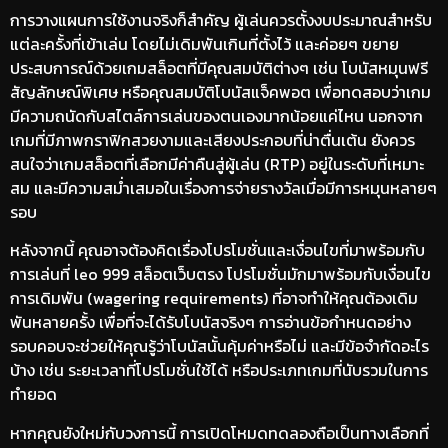
การวางแผนการใช้งานจริงก็สำคัญ ผู้เล่นควรตั้งงบประมาณสำหรับ
แต่ละครั้งที่เข้าเล่น โดยไม่เดิมพันเกินที่ตั้งไว้ และค่อยๆ ขยาย
ประสบการณ์ด้วยเกมสล็อตที่มีคุณสมบัติต่างๆ เช่น โบนัสหมุนฟรี
สัญลักษณ์พิเศษ หรือคุณสมบัติโบนัสแจ็คพอต เพื่อทดสอบว่าเกม
มีความถนัดกับสไตล์การเล่นของตนเองมากน้อยแค่ไหน นอกจาก
เกมที่มีภาพกราฟิกสวยงามและเสียงประกอบที่น่าตื่นเต้น ยังควร
สนใจว่าเกมสล็อตที่เลือกมีค่าคืนสู่ผู้เล่น (RTP) อยู่ในระดับที่เหมาะ
สม และมีความสม่ำเสมอในเรื่องการจ่ายรางวัลเมื่อมีการหมุนหลายๆ
รอบ
หลังจากนี้ คุณอาจต้องคิดเรื่องโปรโมชั่นและเงื่อนไขที่มาพร้อมกับ
การเล่นที่ leo 999 สล็อตเว็บตรง โปรโมชั่นมักมาพร้อมกับเงื่อนไข
การเดิมพัน (wagering requirements) ที่อาจทำให้คุณต้องเดิม
พันหลายครั้ง เพื่อที่จะได้รับโบนัสจริงๆ การอ่านข้อกำหนดอย่าง
รอบคอบจะช่วยให้คุณรู้ว่าโบนัสนั้นคุ้มค่าหรือไม่ และมีข้อจำกัดอะไร
บ้าง เช่น ระยะเวลาที่โปรโมชั่นใช้ได้ หรือประเภทเกมที่นับรวมในการ
ทำยอด
หากคุณยังใหม่กับวงการนี้ การเปิดโหมดทดลองถือเป็นทางเลือกที่